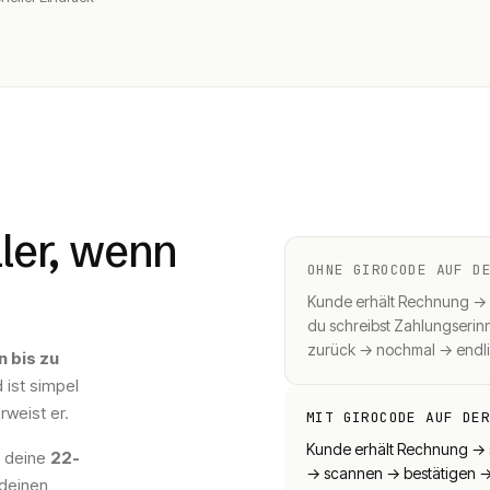
ler, wenn
OHNE GIROCODE AUF D
Kunde erhält Rechnung → le
du schreibst Zahlungseri
zurück → nochmal → endli
 bis zu
 ist simpel
weist er.
MIT GIROCODE AUF DE
Kunde erhält Rechnung → 
, deine
22-
→ scannen → bestätigen 
deinen