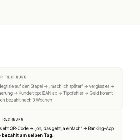
ER RECHNUNG
gt sie auf den Stapel → „mach ich später" → vergisst es →
nnerung → Kunde tippt IBAN ab → Tippfehler → Geld kommt
ch bezahlt nach 3 Wochen
R RECHNUNG
sieht QR-Code → „oh, das geht ja einfach" → Banking-App
→
bezahlt am selben Tag.