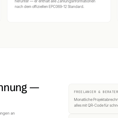
herunter — er enthält alle Zahlungsinformationen
nach dem offiziellen EPC069-12 Standard.
chnung —
FREELANCER & BERATE
Monatliche Projektabrec
alles mit QR-Code für schn
ungen an