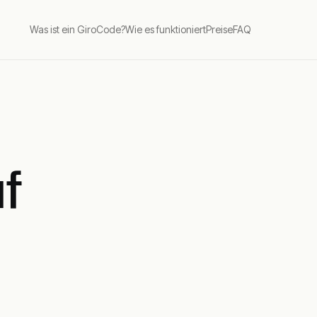
Was ist ein GiroCode?
Wie es funktioniert
Preise
FAQ
f