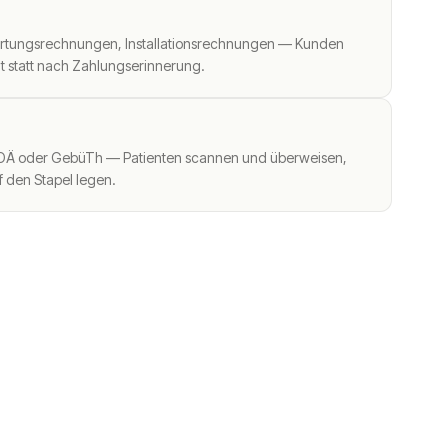
rtungsrechnungen, Installationsrechnungen — Kunden
t statt nach Zahlungserinnerung.
OÄ oder GebüTh — Patienten scannen und überweisen,
f den Stapel legen.