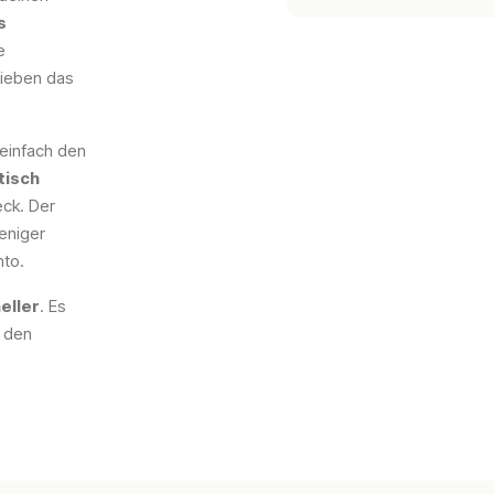
s
e
hieben das
einfach den
tisch
ck. Der
eniger
nto.
eller
. Es
n den