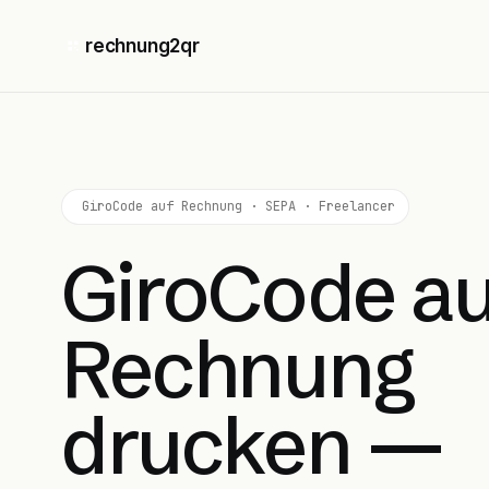
rechnung2qr
GiroCode auf Rechnung · SEPA · Freelancer
GiroCode au
Rechnung
drucken —