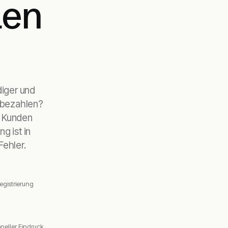
len
diger und
 bezahlen?
. Kunden
g ist in
ehler.
egistrierung
oneller Eindruck