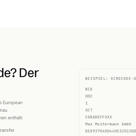
de? Der
BEISPIEL: GIROCODE-
BCD
002
s European
1
enau
SCT
COBADEFFXXX
nen enthält:
Max Mustermann GmbH
ransfer
DE893704004405320130