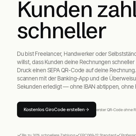
Kunden zah
schneller
Du bist Freelancer, Handwerker oder Selbststän
willst, dass Kunden deine Rechnungen schneller
Druck einen SEPA QR-Code auf deine Rechnung
scannen mit der Banking-App und die Überweisun
Sekunden erledigt — ohne IBAN abtippen, ohne F
Kostenlos GiroCode erstellen
erster QR-Code ohne R
Bis zu 30% schnellere Zahlung
EPC069-12 Standard
Professi