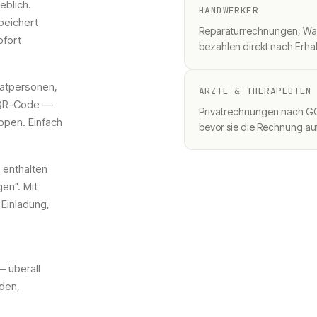
eblich.
HANDWERKER
peichert
Reparaturrechnungen, Wa
ofort
bezahlen direkt nach Erhal
vatpersonen,
ÄRZTE & THERAPEUTEN
n QR-Code —
Privatrechnungen nach G
ppen. Einfach
bevor sie die Rechnung au
 enthalten
en". Mit
Einladung,
 überall
den,