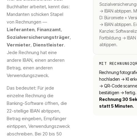
Sozialversicherung
Buchhalter arbeitet, kennt das:
→ IBAN abtippen. 
Mandanten schicken Stapel
D: Büromiete + Ver
von Rechnungen —
→ IBAN abtippen. E
Lieferanten
,
Finanzamt
,
Kanzlei: Softwareli
Sozialversicherungsträger
,
Fortbildung → IBAN
Vermieter
,
Dienstleister
.
abtippen.
Jede Rechnung hat eine
andere IBAN, einen anderen
MIT RECHNUNG2Q
Betrag, einen anderen
Rechnung fotograf
Verwendungszweck.
hochladen → KI erke
→ QR-Code scann
Das bedeutet: Für jede
bestätigen → fertig
einzelne Rechnung die
Rechnung 30 Se
Banking-Software öffnen, die
statt 5 Minuten.
22-stellige IBAN abtippen,
Betrag eingeben, Empfänger
eintippen, Verwendungszweck
abschreiben. Bei 20 bis 50