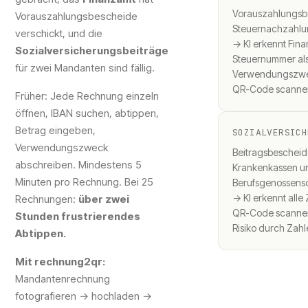
Vorauszahlungsb
Vorauszahlungsbescheide
Steuernachzahlu
verschickt, und die
→ KI erkennt Fin
Sozialversicherungsbeiträge
Steuernummer al
für zwei Mandanten sind fällig.
Verwendungszwe
QR-Code scannen
Früher: Jede Rechnung einzeln
öffnen, IBAN suchen, abtippen,
Betrag eingeben,
SOZIALVERSICH
Verwendungszweck
Beitragsbescheid
abschreiben. Mindestens 5
Krankenkassen u
Minuten pro Rechnung. Bei 25
Berufsgenossens
→ KI erkennt all
Rechnungen:
über zwei
QR-Code scannen
Stunden frustrierendes
Risiko durch Zah
Abtippen.
Mit rechnung2qr:
Mandantenrechnung
fotografieren → hochladen →