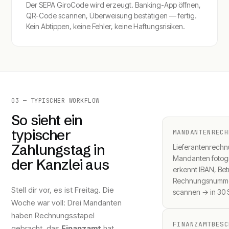
Der SEPA GiroCode wird erzeugt. Banking-App öffnen,
QR-Code scannen, Überweisung bestätigen — fertig.
Kein Abtippen, keine Fehler, keine Haftungsrisiken.
03 — TYPISCHER WORKFLOW
So sieht ein
typischer
MANDANTENRECH
Zahlungstag in
Lieferantenrech
Mandanten fotogr
der Kanzlei aus
erkennt IBAN, Be
Rechnungsnumm
Stell dir vor, es ist Freitag. Die
scannen → in 30 
Woche war voll: Drei Mandanten
haben Rechnungsstapel
FINANZAMTBESC
gebracht, das
Finanzamt
hat