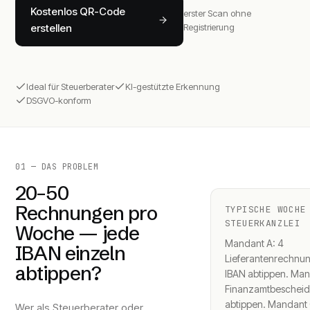
Kostenlos QR-Code
erster Scan ohne
erstellen
Registrierung
Ideal für Steuerberater
KI-gestützte Erkennung
DSGVO-konform
01 — DAS PROBLEM
20–50
Rechnungen pro
TYPISCHE WOCHE
STEUERKANZLEI
Woche — jede
Mandant A: 4
IBAN einzeln
Lieferantenrechnu
abtippen?
IBAN abtippen. Man
Finanzamtbescheid
abtippen. Mandant 
Wer als Steuerberater oder